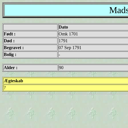
Mads
Dato
Født :
Omk 1701
Død :
1791
Begravet :
07 Sep 1791
Bolig :
-
Alder :
90
Ægteskab
?