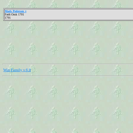
Mads Pedersen ¤
Født:Omk 1701
1791
Win-Family v.6.0