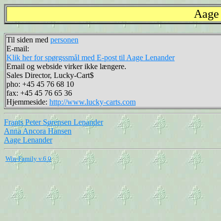
Aage 
Til siden med
personen
E-mail:
Klik her for spørgssmål med E-post til Aage Lenander
Email og webside virker ikke længere.
Sales Director, Lucky-Cart$
pho: +45 45 76 68 10
fax: +45 45 76 65 36
Hjemmeside:
http://www.lucky-carts.com
Frants Peter Sørensen Lenander
Anna Ancora Hansen
Aage Lenander
Win-Family v.6.0