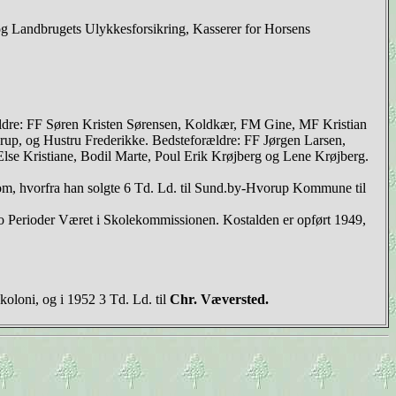
g Landbrugets Ulykkesforsikring, Kasserer for Horsens
ældre: FF Søren Kristen Sørensen, Koldkær, FM Gine, MF Kristian
drup, og Hustru Frederikke. Bedsteforældre: FF Jørgen Larsen,
se Kristiane, Bodil Marte, Poul Erik Krøjberg og Lene Krøjberg.
ndom, hvorfra han solgte 6 Td. Ld. til Sund.by-Hvorup Kommune til
o Perioder Været i Skolekommissionen. Kostalden er opført 1949,
oloni, og i 1952 3 Td. Ld. til
Chr. Væversted.