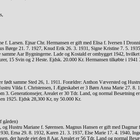
s,
ne f. Larsen. Ejnar Chr. Hermansen er gift med Elisa f. Iversen I Dron
s Børge 21. 7. 1927, Knud Erik 26. 3. 1931, Signe Kristine 7. 5. 1935
ørte samme Aar Bygningerne. Lade og Kostald er ombygget 1942, hvilk
urer, 15 Svin og 2 Heste. Ejdsk. 20.000 Kr. Hermansen tilkøbte i 1941
t samme Sted 26, 1. 1911. Forældre: Anthon Væversted og Hustru An
stru Vilda f. Christensen, I Ægteskabet er 3 Børn Anna Marie 27. 8. 1
om 3. Generationsejer, Arealet er 30 Tdr. Land, og normal Besætning er
den 1925. Ejdsk 28,300 Kr, ny 50.000 Kr.
 gården)
ed, og Hustru Mariane f. Sørensen. Magnus Hansen er gift med Dagmar fø
930, Erna 29. 8. 1932, Karen 21. 3. 1937, Else Marie 17. 4. 1940, Ing
sen, der havde ejet den 8 Aar. Arealet er 56 Tdr. Land og normal Besæ