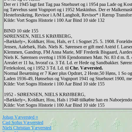
Der er i 1945 lagt fast Tag paa Stuehuset og i 1954 paa Lade og Kos
og Tørvehus samt Vognport og i 1952 Maskinhus. Der er Malkemaskin
Hesteforsikring, Revisor i A/M Langholt, Revisor* i Rærup Transfor
Kilde: Vort Sogns Historie i 100 Aar Bind 10 side 132
BIND 10 side 155
SØRENSEN, NIELS KRØJBERG,
»Bækkely«, Koldkær, Hou, Hals, er f. i Sognet 25. 5. 1908. Foræld
Jensen, Aalebæk, Hals. Niels K. Sørensen er gift med Astrid f. Lar
Klemmen, Gandrup, FM Anna Marie, MF Frederik Bisgaard, Aardestru
Niels K. Sørensen overtog i 1936 Ejendommen Matr. Nr. 83 d m. fl. ef
Arealet er 11 ha, hvoraf ca. 3 Td. Ld. er Hede og Sandbakker. Søren
Feriekoloni, og i 1952 3 Td. Ld. til
Chr. Væversted.
Normal Besætning er 7 Køer plus Opdræt, 2 Heste,50 Høns, 1 So og 
Laden 1936-49, Hønsehus og Vognport 1941 og Stuehuset 1900, me
Kilde: Vort Sogns Historie i 100 Aar Bind 10 side 155
1952 - SØRENSEN, NIELS KRØJBERG,
»Bækkely«, Koldkær, Hou, Hals i 1948 tiilkøbte han en Naboejendom
Kilde: Vort Sogns Historie i 100 Aar Bind 10 side 155
Johan Væversted ¤
Carl Sofus Væversted
Niels Christian Væversted