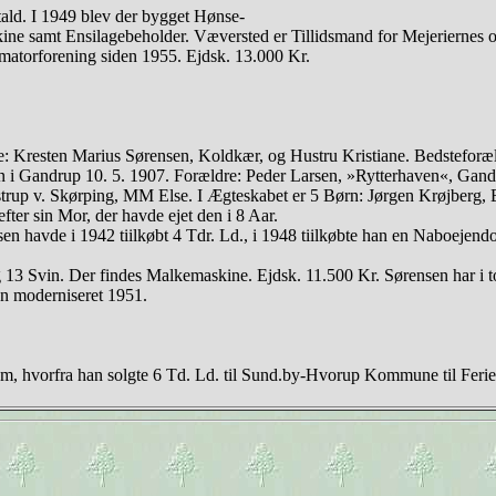
tald. I 1949 blev der bygget Hønse-
e samt Ensilagebeholder. Væversted er Tillidsmand for Mejeriernes o
matorforening siden 1955. Ejdsk. 13.000 Kr.
re: Kresten Marius Sørensen, Koldkær, og Hustru Kristiane. Bedstefor
sen i Gandrup 10. 5. 1907. Forældre: Peder Larsen, »Rytterhaven«, Gan
p v. Skørping, MM Else. I Ægteskabet er 5 Børn: Jørgen Krøjberg, El
ter sin Mor, der havde ejet den i 8 Aar.
sen havde i 1942 tiilkøbt 4 Tdr. Ld., i 1948 tiilkøbte han en Naboeje
13 Svin. Der findes Malkemaskine. Ejdsk. 11.500 Kr. Sørensen har i t
n moderniseret 1951.
, hvorfra han solgte 6 Td. Ld. til Sund.by-Hvorup Kommune til Feriek