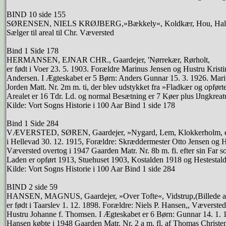
BIND 10 side 155
SØRENSEN, NIELS KRØJBERG,»Bækkely«, Koldkær, Hou, Hal
Sælger til areal til Chr. Væversted
Bind 1 Side 178
HERMANSEN, EJNAR CHR., Gaardejer, 'Nørrekær, Rørholt,
er født i Voer 23. 5. 1903. Forældre Marinus Jensen og Hustru Kristi
Andersen. I Ægteskabet er 5 Børn: Anders Gunnar 15. 3. 1926. Mariu
Jorden Matt. Nr. 2m m. ti, der blev udstykket fra »Fladkær og opf
Arealet er 16 Tdr. Ld. og normal Besætning er 7 Køer plus lJngkreat
Kilde: Vort Sogns Historie i 100 Aar Bind 1 side 178
Bind 1 Side 284
VÆVERSTED, SØREN, Gaardejer, »Nygard, Lem, Klokkerholm, er fød
i Hellevad 30. 12. 1915, Forældre: Skræddermester Otto Jensen og Hu
Væversted overtog i 1947 Gaarden Matr. Nr. 8b m. fi. efter sin Far s
Laden er opført 1913, Stuehuset 1903, Kostalden 1918 og Hestestal
Kilde: Vort Sogns Historie i 100 Aar Bind 1 side 284
BIND 2 side 59
HANSEN, MAGNUS, Gaardejer, »Over Tofte«, Vidstrup,(Billede af
er født i Taarslev 1. 12. 1898. Forældre: Niels P. Hansen,, Væverst
Hustru Johanne f. Thomsen. I Ægteskabet er 6 Børn: Gunnar 14. 1. 1
Hansen købte i 1948 Gaarden Matr. Nr. 2 a m. fl. af Thomas Christen