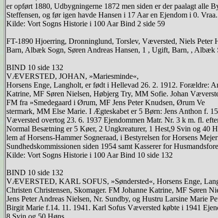
er opført 1880, Udbygningerne 1872 men siden er der paalagt alle By
Steffensen, og før igen havde Hansen i 17 Aar en Ejendom i 0. Vraa.
Kilde: Vort Sogns Historie i 100 Aar Bind 2 side 59
FT-1890 Hjoerring, Dronninglund, Torslev, Væversted, Niels Peter Ha
Barn, Albæk Sogn, Søren Andreas Hansen, 1 , Ugift, Barn, , Albæk
BIND 10 side 132
VÆVERSTED, JOHAN, »Mariesminde«,
Horsens Enge, Langholt, er født i Hellevad 26. 2. 1912. Forældre:
Katrine, MF Søren Nielsen, Høbjerg Try, MM Sofie. Johan Væversted
FM fra »Smedegaard i Ørum, MF Jens Peter Knudsen, Ørum Ve
stermark, MM Else Marie. I Ægteskabet er 5 Børn: Jens Anthon f. 15. 4
Væversted overtog 23. 6. 1937 Ejendommen Matr. Nr. 3 k m. fl. efte
Normal Besætning er 5 Køer, 2 Ungkreaturer, 1 Hest,9 Svin og 40 
lem af Horsens-Hammer Sogneraad, i Bestyrelsen for Horsens Mejer
Sundhedskommissionen siden 1954 samt Kasserer for Husmandsforeni
Kilde: Vort Sogns Historie i 100 Aar Bind 10 side 132
BIND 10 side 132
VÆVERSTED, KARL SOFUS, »Søndersted«, Horsens Enge, Langholt,e
Christen Christensen, Skomager. FM Johanne Katrine, MF Søren Nieis
Jens Peter Andreas Nielsen, Nr. Sundby, og Hustru Larsine Marie P
Birgit Marie f.14. 11. 1941. Karl Sofus Væversted købte i 1941 Eje
8 Svin og 50 Høns.