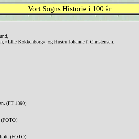
Vort Sogns Historie i 100 år
und,
en, »Lille Kokkenborg«, og Hustru Johanne f. Christensen.
en. (FT 1890)
, (FOTO)
olt, (FOTO)