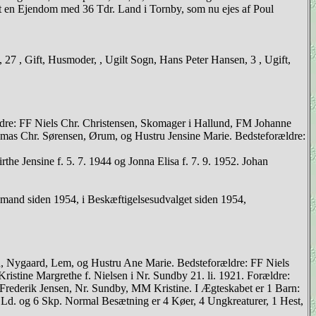
et en Ejendom med 36 Tdr. Land i Tornby, som nu ejes af Poul
27 , Gift, Husmoder, , Ugilt Sogn, Hans Peter Hansen, 3 , Ugift,
dre: FF Niels Chr. Christensen, Skomager i Hallund, FM Johanne
omas Chr. Sørensen, Ørum, og Hustru Jensine Marie. Bedsteforældre:
the Jensine f. 5. 7. 1944 og Jonna Elisa f. 7. 9. 1952. Johan
and siden 1954, i Beskæftigelsesudvalget siden 1954,
Nygaard, Lem, og Hustru Ane Marie. Bedsteforældre: FF Niels
stine Margrethe f. Nielsen i Nr. Sundby 21. li. 1921. Forældre:
Frederik Jensen, Nr. Sundby, MM Kristine. I Ægteskabet er 1 Barn:
. Ld. og 6 Skp. Normal Besætning er 4 Køer, 4 Ungkreaturer, 1 Hest,