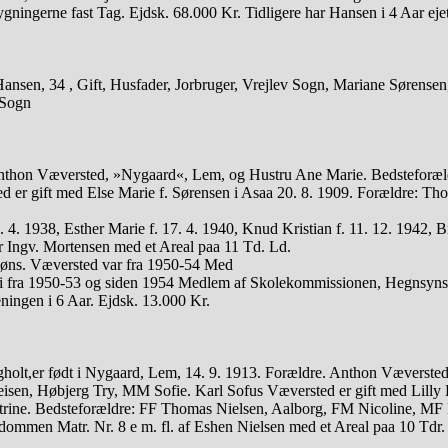
gningerne fast Tag. Ejdsk. 68.000 Kr. Tidligere har Hansen i 4 Aar ej
nsen, 34 , Gift, Husfader, Jorbruger, Vrejlev Sogn, Mariane Sørensen, 
 Sogn
 Anthon Væversted, »Nygaard«, Lem, og Hustru Ane Marie. Bedsteforæl
 er gift med Else Marie f. Sørensen i Asaa 20. 8. 1909. Forældre: Th
. 1938, Esther Marie f. 17. 4. 1940, Knud Kristian f. 11. 12. 1942, Bir
r Ingv. Mortensen med et Areal paa 11 Td. Ld.
Høns. Væversted var fra 1950-54 Med
i fra 1950-53 og siden 1954 Medlem af Skolekommissionen, Hegnsynsm
ngen i 6 Aar. Ejdsk. 13.000 Kr.
r født i Nygaard, Lem, 14. 9. 1913. Forældre. Anthon Væversted, 
en, Høbjerg Try, MM Sofie. Karl Sofus Væversted er gift med Lilly Kri
etrine. Bedsteforældre: FF Thomas Nielsen, Aalborg, FM Nicoline, MF 
ndommen Matr. Nr. 8 e m. fl. af Eshen Nielsen med et Areal paa 10 Tdr