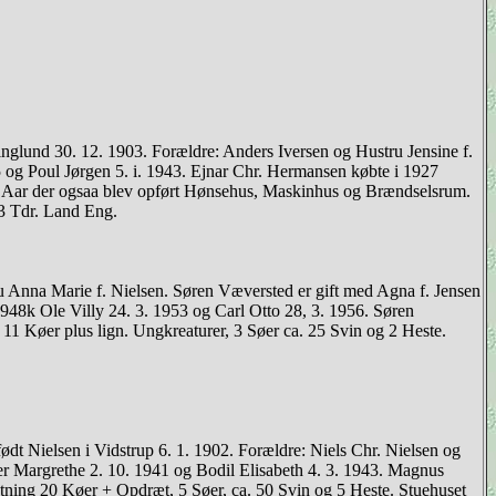
ninglund 30. 12. 1903. Forældre: Anders Iversen og Hustru Jensine f.
 og Poul Jørgen 5. i. 1943. Ejnar Chr. Hermansen købte i 1927
et Aar der ogsaa blev opført Hønsehus, Maskinhus og Brændselsrum.
 3 Tdr. Land Eng.
na Marie f. Nielsen. Søren Væversted er gift med Agna f. Jensen
948k Ole Villy 24. 3. 1953 og Carl Otto 28, 3. 1956. Søren
 11 Køer plus lign. Ungkreaturer, 3 Søer ca. 25 Svin og 2 Heste.
dt Nielsen i Vidstrup 6. 1. 1902. Forældre: Niels Chr. Nielsen og
er Margrethe 2. 10. 1941 og Bodil Elisabeth 4. 3. 1943. Magnus
tning 20 Køer + Opdræt, 5 Søer, ca. 50 Svin og 5 Heste. Stuehuset