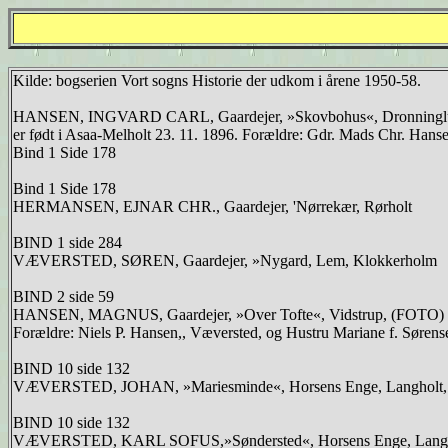
Kilde: bogserien Vort sogns Historie der udkom i årene 1950-58.
HANSEN, INGVARD CARL, Gaardejer, »Skovbohus«, Dronningl
er født i Asaa-Melholt 23. 11. 1896. Forældre: Gdr. Mads Chr. Hans
Bind 1 Side 178
Bind 1 Side 178
HERMANSEN, EJNAR CHR., Gaardejer, 'Nørrekær, Rørholt
BIND 1 side 284
VÆVERSTED, SØREN, Gaardejer, »Nygard, Lem, Klokkerholm
BIND 2 side 59
HANSEN, MAGNUS, Gaardejer, »Over Tofte«, Vidstrup, (FOTO)
Forældre: Niels P. Hansen,, Væversted, og Hustru Mariane f. Sørens
BIND 10 side 132
VÆVERSTED, JOHAN, »Mariesminde«, Horsens Enge, Langholt
BIND 10 side 132
VÆVERSTED, KARL SOFUS,»Søndersted«, Horsens Enge, Langh