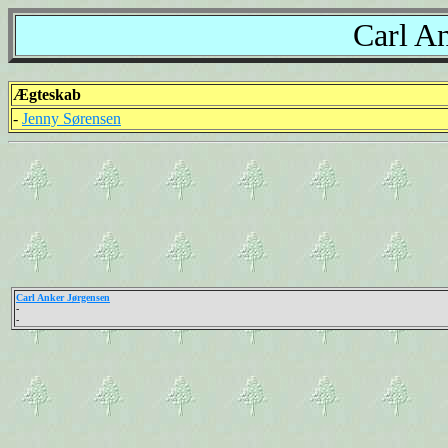
Carl A
Ægteskab
-
Jenny Sørensen
Carl Anker Jørgensen
-
-