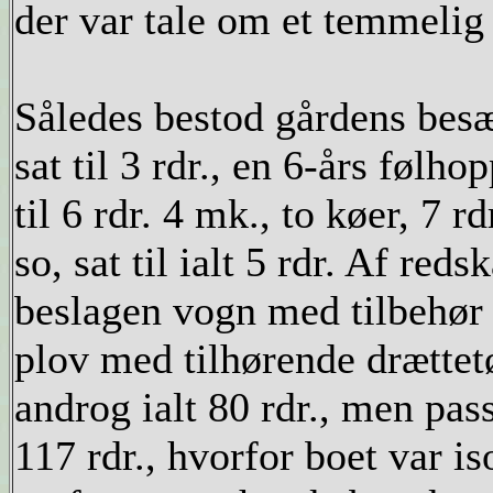
der var tale om et temmelig
Således bestod gårdens besæ
sat til 3 rdr., en 6-års følhop
til 6 rdr. 4 mk., to køer, 7 r
so, sat til ialt 5 rdr. Af re
beslagen vogn med tilbehør t
plov med tilhørende drættet
androg ialt 80 rdr., men pas
117 rdr., hvorfor boet var i