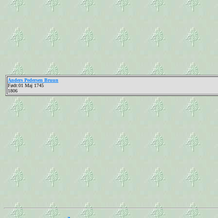
Anders Pedersen Bruun
Født:01 Maj 1745
1806