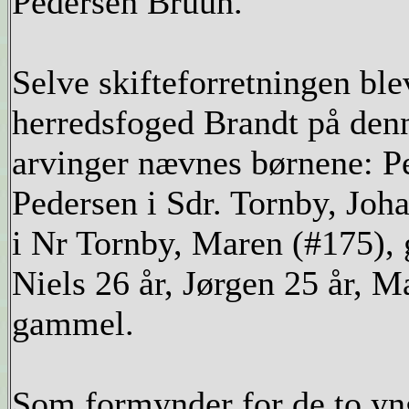
Pedersen Bruun.
Selve skifteforretningen ble
herredsfoged Brandt på denn
arvinger nævnes børnene: Pe
Pedersen i Sdr. Tornby, Joh
i Nr Tornby, Maren (#175), 
Niels 26 år, Jørgen 25 år, M
gammel.
Som formynder for de to yn