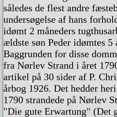
således de flest andre fæst
undersøgelse af hans forhold
idømt 2 måneders tugthusar
ældste søn Peder idømtes 5 å
Baggrunden for disse domme 
fra Nørlev Strand i året 17
artikel på 30 sider af P. Chr
årbog 1926. Det hedder heri
1790 strandede på Nørlev St
"Die gute Erwartung" (Det g