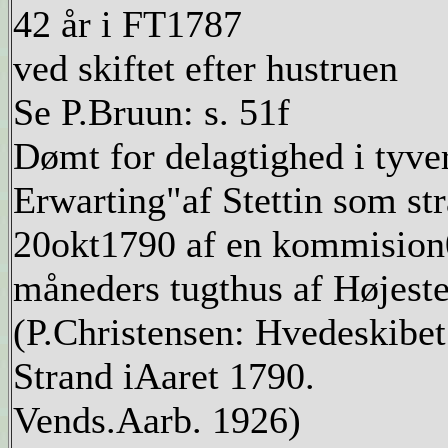
42 år i FT1787
ved skiftet efter hustruen
Se P.Bruun: s. 51f
Dømt for delagtighed i tyver
Erwarting"af Stettin som st
20okt1790 af en kommision04
måneders tugthus af Højeste
(P.Christensen: Hvedeskibet
Strand iAaret 1790.
Vends.Aarb. 1926)