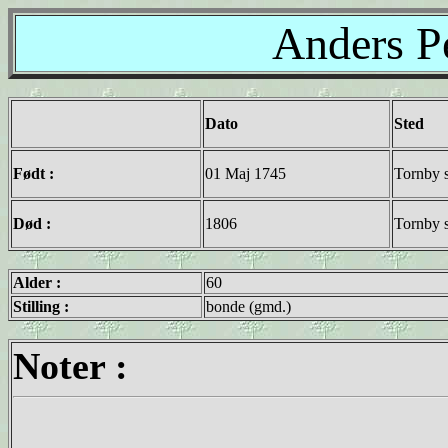
Anders P
Dato
Sted
Født :
01 Maj 1745
Tornby s
Død :
1806
Tornby s
Alder :
60
Stilling :
bonde (gmd.)
Noter :