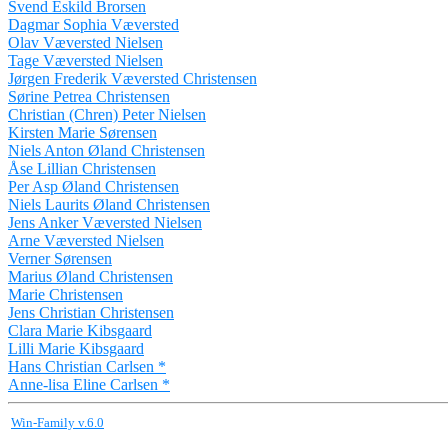
Svend Eskild Brorsen
Dagmar Sophia Væversted
Olav Væversted Nielsen
Tage Væversted Nielsen
Jørgen Frederik Væversted Christensen
Sørine Petrea Christensen
Christian (Chren) Peter Nielsen
Kirsten Marie Sørensen
Niels Anton Øland Christensen
Åse Lillian Christensen
Per Asp Øland Christensen
Niels Laurits Øland Christensen
Jens Anker Væversted Nielsen
Arne Væversted Nielsen
Verner Sørensen
Marius Øland Christensen
Marie Christensen
Jens Christian Christensen
Clara Marie Kibsgaard
Lilli Marie Kibsgaard
Hans Christian Carlsen *
Anne-lisa Eline Carlsen *
Win-Family v.6.0