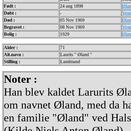
Født :
24 aug 1898
Øla
Døbt :
-
Vest
Død :
05 Nov 1969
Øla
Begravet :
08 Nov 1969
Vest
Bolig :
1929
Øla
Alder :
71
Alt.navn :
Laurits " Øland "
Stilling :
Landmand
Noter :
Han blev kaldet Larurits Øl
om navnet Øland, med da han
en familie "Øland" ved Hals
(Kilde Niels Anton Øland)