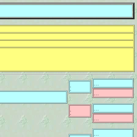
- - -
-
-
- - -
- - -
-
-
- - -
- - -