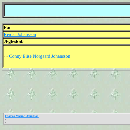
Far
Reidar Johansson
Ægteskab
- -
Conny Elise Nörgaard Johansson
Thomas Michael Johanson
-
-