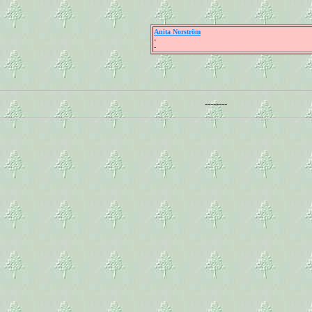
Anita Norström
-
-
--------