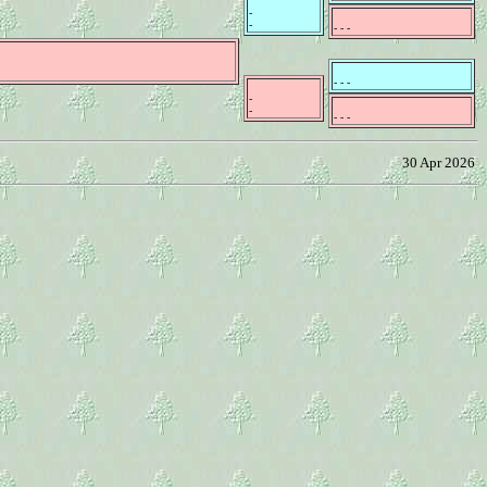
-
-
- - -
- - -
-
-
- - -
30 Apr 2026