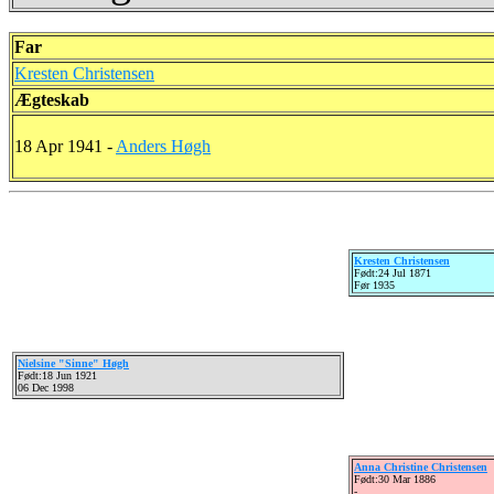
Far
Kresten Christensen
Ægteskab
18 Apr 1941 -
Anders Høgh
Kresten Christensen
Født:24 Jul 1871
Før 1935
Nielsine "Sinne" Høgh
Født:18 Jun 1921
06 Dec 1998
Anna Christine Christensen
Født:30 Mar 1886
-