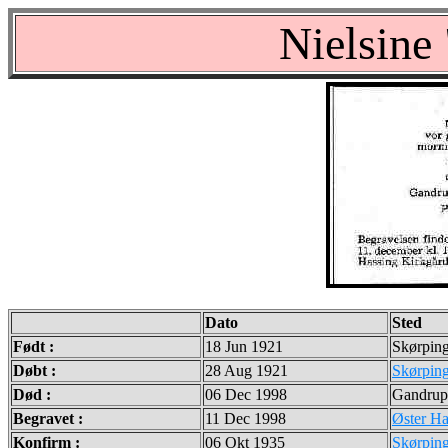
Nielsine
Dato
Sted
Født :
18 Jun 1921
Skørpin
Døbt :
28 Aug 1921
Skørping
Død :
06 Dec 1998
Gandrup
Begravet :
11 Dec 1998
Øster Ha
Konfirm :
06 Okt 1935
Skørping