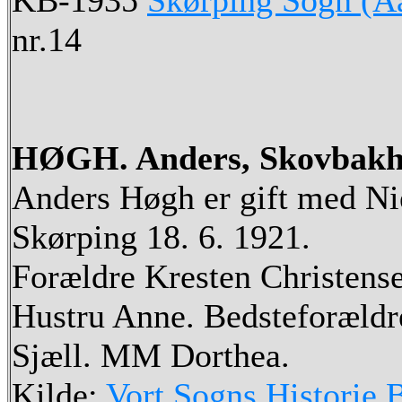
KB-1935
Skørping Sogn (Aa
nr.14
HØGH. Anders, Skovbakh
Anders Høgh er gift med Nie
Skørping 18. 6. 1921.
Forældre Kresten Christense
Hustru Anne. Bedsteforældr
Sjæll. MM Dorthea.
Kilde:
Vort Sogns Historie 