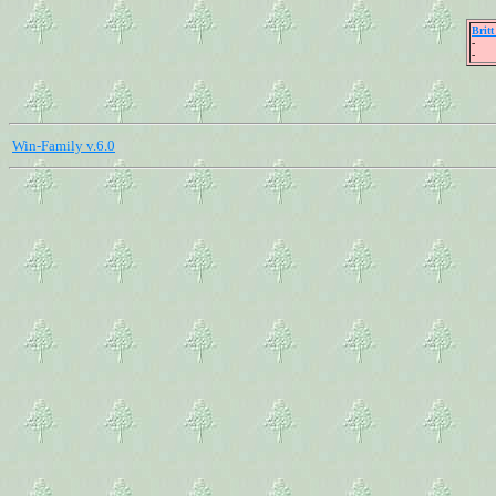
Brit
-
-
Win-Family v.6.0