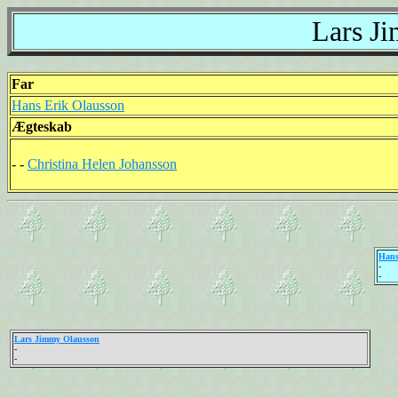
Lars J
Far
Hans Erik Olausson
Ægteskab
- -
Christina Helen Johansson
Hans
-
-
Lars Jimmy Olausson
-
-