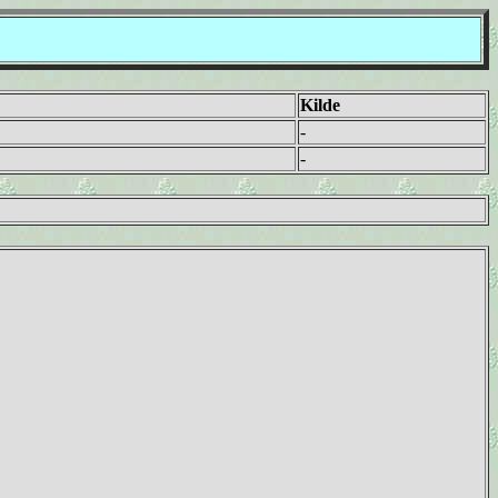
Kilde
-
-