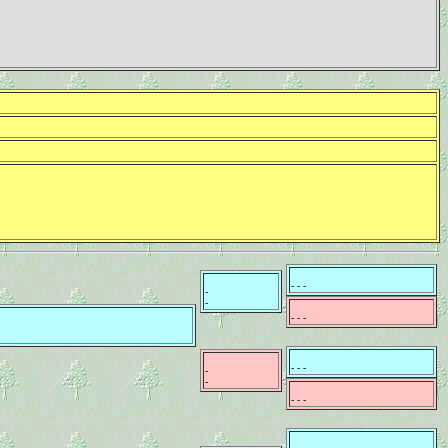
- - -
-
-
- - -
- - -
-
-
- - -