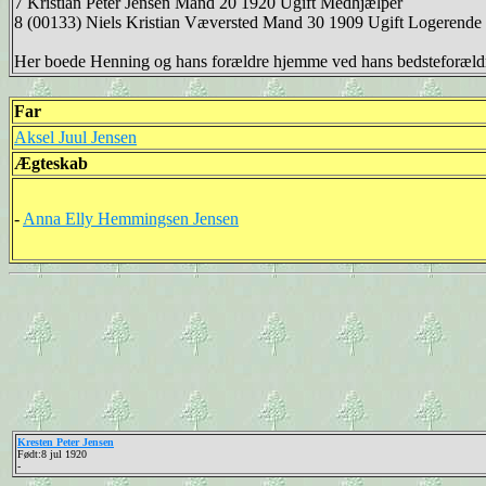
7 Kristian Peter Jensen Mand 20 1920 Ugift Medhjælper
8 (00133) Niels Kristian Væversted Mand 30 1909 Ugift Logerende 
Her boede Henning og hans forældre hjemme ved hans bedsteforældre,
Far
Aksel Juul Jensen
Ægteskab
-
Anna Elly Hemmingsen Jensen
Kresten Peter Jensen
Født:8 jul 1920
-