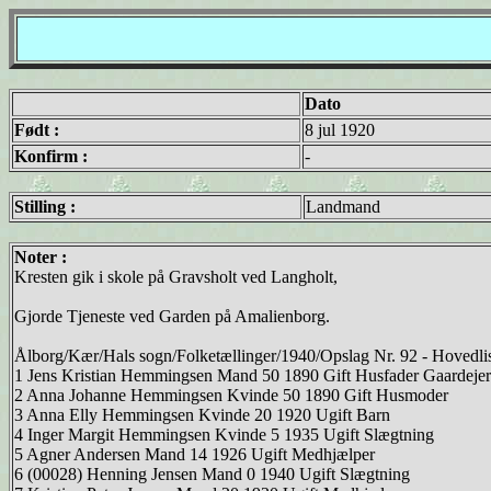
Dato
Født :
8 jul 1920
Konfirm :
-
Stilling :
Landmand
Noter :
Kresten gik i skole på Gravsholt ved Langholt,
Gjorde Tjeneste ved Garden på Amalienborg.
Ålborg/Kær/Hals sogn/Folketællinger/1940/Opslag Nr. 92 - Hovedli
1 Jens Kristian Hemmingsen Mand 50 1890 Gift Husfader Gaardejer
2 Anna Johanne Hemmingsen Kvinde 50 1890 Gift Husmoder
3 Anna Elly Hemmingsen Kvinde 20 1920 Ugift Barn
4 Inger Margit Hemmingsen Kvinde 5 1935 Ugift Slægtning
5 Agner Andersen Mand 14 1926 Ugift Medhjælper
6 (00028) Henning Jensen Mand 0 1940 Ugift Slægtning