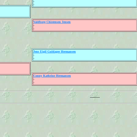
-
-
Valdborg Chistensen Jensen
-
-
Jens Eigil Guldager Hermansen
-
-
Conny Kathrine Hermansen
-
-
--------