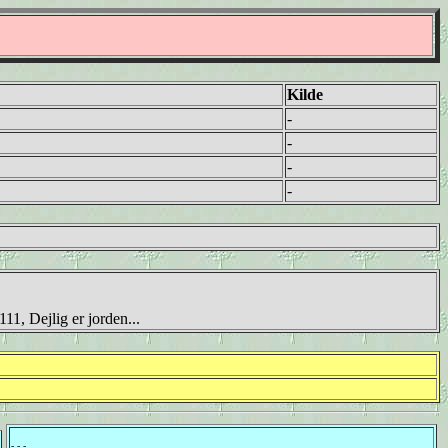
Kilde
-
-
-
-
11, Dejlig er jorden...
- - -