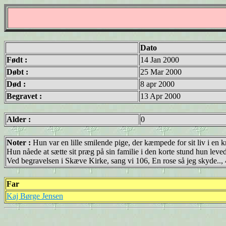
Dato
Født :
14 Jan 2000
Døbt :
25 Mar 2000
Død :
8 apr 2000
Begravet :
13 Apr 2000
Alder :
0
Noter :
Hun var en lille smilende pige, der kæmpede for sit liv i en 
Hun nåede at sætte sit præg på sin familie i den korte stund hun leve
Ved begravelsen i Skæve Kirke, sang vi 106, En rose så jeg skyde.., 44,
Far
Kaj Børge Jensen