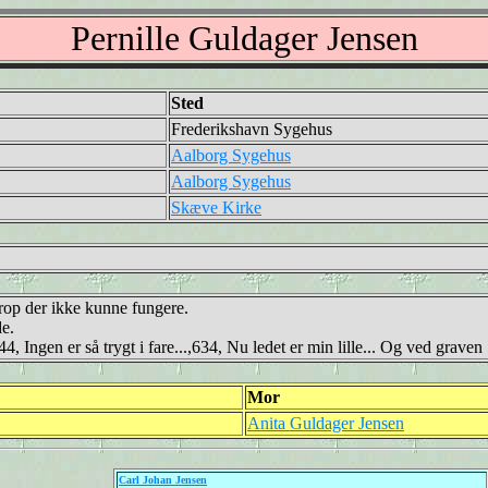
Pernille Guldager Jensen
Sted
Frederikshavn Sygehus
Aalborg Sygehus
Aalborg Sygehus
Skæve Kirke
krop der ikke kunne fungere.
de.
 Ingen er så trygt i fare...,634, Nu ledet er min lille... Og ved graven 1
Mor
Anita Guldager Jensen
Carl Johan Jensen