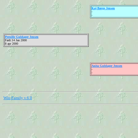
Kaj Børge Jensen
-
-
Pernille Guldager Jensen
Født:14 Jan 2000
8 apr 2000
Anita Guldager Jensen
-
-
Win-Family v.6.0