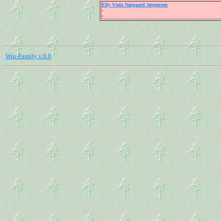
Elly Viola Nørgaard Jørgensen
-
-
Win-Family v.6.0