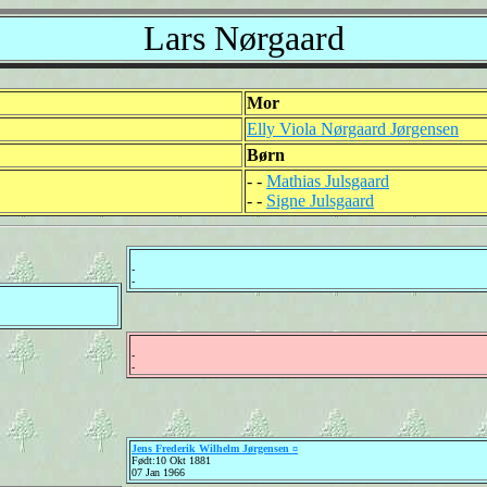
Lars Nørgaard
Mor
Elly Viola Nørgaard Jørgensen
Børn
- -
Mathias Julsgaard
- -
Signe Julsgaard
-
-
-
-
Jens Frederik Wilhelm Jørgensen ¤
Født:10 Okt 1881
07 Jan 1966