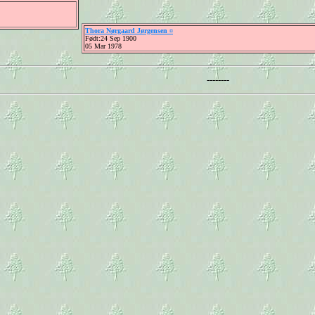
Thora Nørgaard Jørgensen ¤
Født:24 Sep 1900
05 Mar 1978
--------