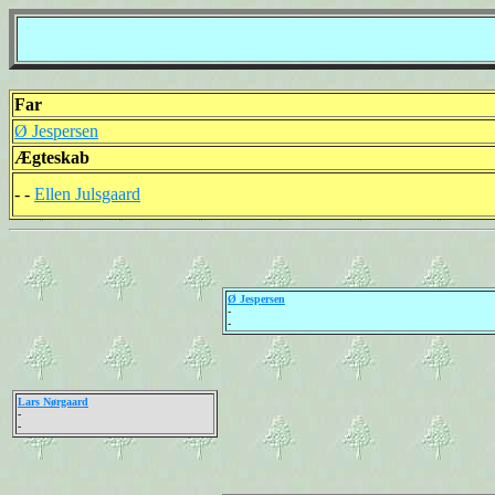
Far
Ø Jespersen
Ægteskab
- -
Ellen Julsgaard
Ø Jespersen
-
-
Lars Nørgaard
-
-