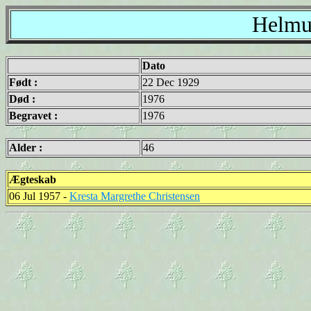
Helmut
Dato
Født :
22 Dec 1929
Død :
1976
Begravet :
1976
Alder :
46
Ægteskab
06 Jul 1957 -
Kresta Margrethe Christensen