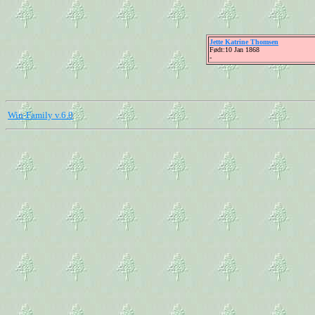
Jette Katrine Thomsen
Født:10 Jan 1868
-
Win-Family v.6.0