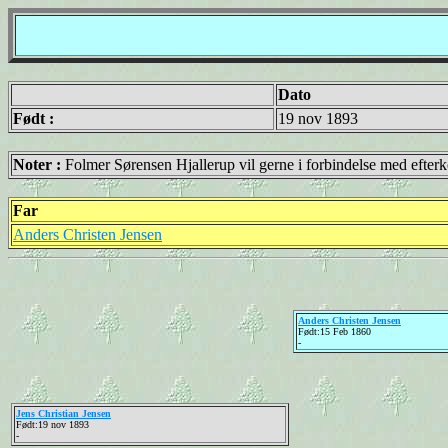
Dato
Født :
19 nov 1893
Noter :
Folmer Sørensen Hjallerup vil gerne i forbindelse med efte
Far
Anders Christen Jensen
Anders Christen Jensen
Født:15 Feb 1860
-
Jens Christian Jensen
Født:19 nov 1893
-