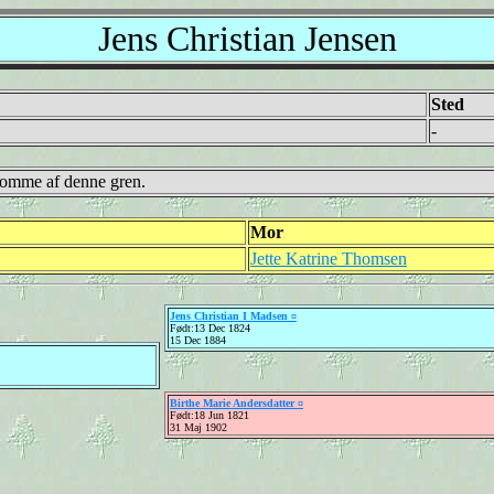
Jens Christian Jensen
Sted
-
rkomme af denne gren.
Mor
Jette Katrine Thomsen
Jens Christian I Madsen ¤
Født:13 Dec 1824
15 Dec 1884
Birthe Marie Andersdatter ¤
Født:18 Jun 1821
31 Maj 1902