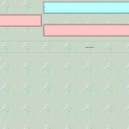
-
-
-
-
--------