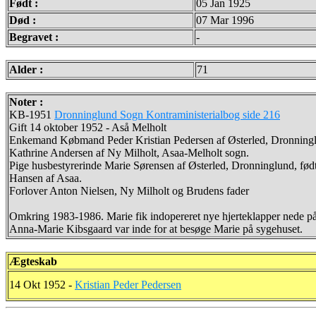
Født :
05 Jan 1925
Død :
07 Mar 1996
Begravet :
-
Alder :
71
Noter :
KB-1951
Dronninglund Sogn Kontraministerialbog side 216
Gift 14 oktober 1952 - Aså Melholt
Enkemand Købmand Peder Kristian Pedersen af Østerled, Dronninglun
Kathrine Andersen af Ny Milholt, Asaa-Melholt sogn.
Pige husbestyrerinde Marie Sørensen af Østerled, Dronninglund, fød
Hansen af Asaa.
Forlover Anton Nielsen, Ny Milholt og Brudens fader
Omkring 1983-1986. Marie fik indopereret nye hjerteklapper nede p
Anna-Marie Kibsgaard var inde for at besøge Marie på sygehuset.
Ægteskab
14 Okt 1952 -
Kristian Peder Pedersen