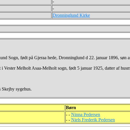
-
-
Dronninglund Kirke
d Sogn, født på Gjeraa hede, Dronninglund d 22. januar 1896, søn af
t i Vester Melholt Asaa-Melholt sogn, født 5 januar 1925, datter af 
å Skejby sygehus.
Børn
- -
Ninna Pedersen
- -
Niels Frederik Pedersen