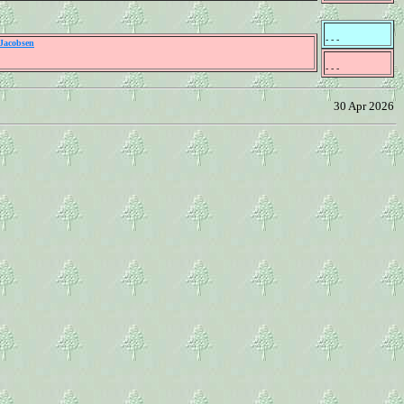
- - -
 Jacobsen
- - -
30 Apr 2026