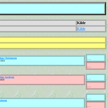
Kilde
Kilde
tian Christensen
- - -
 1821
- - -
tine Jacobsen
- - -
 1830
- - -
- - -
ndersen
- - -