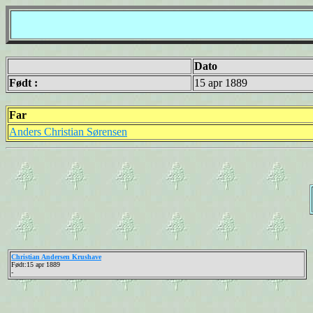
Dato
Født :
15 apr 1889
Far
Anders Christian Sørensen
Christian Andersen Krushave
Født:15 apr 1889
-