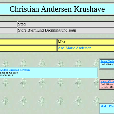
Christian Andersen Krushave
Sted
Store Bjørnlund Dronninglund sogn
Mor
Ane Marie Andersen
Søren Chris
Født:26 Aug
-
Anders Christian Sørensen
Født:31 Jul 1859
15 Okt 1915
Karen Chris
Født:28 Jan
15 Sep 1915
Mikkel P A
-
-