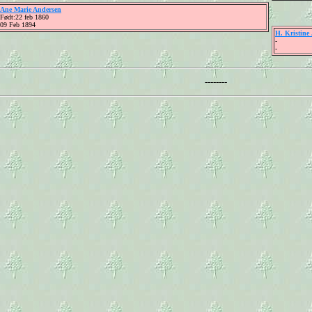
Ane Marie Andersen
Født:22 feb 1860
09 Feb 1894
H. Kristine
-
-
--------