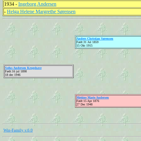
1934 -
Ingeborg Andersen
-
Helga Helene Margrethe Sørensen
Anders Christian Sørensen
Født:31 Jul 1859
15 Okt 1915
Sofus Andersen Krogshave
Født:16 jul 1898
18 dec 1946
Mettine Marie Andersen
Født:15 Apr 1876
27 Dec 1948
Win-Family v.6.0