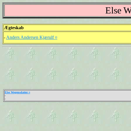
Else W
Ægteskab
-
Anders Andersen Kjærulf ¤
Else Wogensdatter ¤
-
-