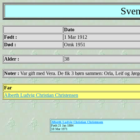
Sven
Dato
Født :
1 Mar 1912
Død :
Omk 1951
Alder :
38
Noter :
Var gift med Vera. De fik 3 børn sammen: Orla, Leif og Jørg
Far
Alberth Ludvig Christian Christensen
Alberth Ludvig Christian Christensen
Født:21 Jan 1884
18 Mar 1971