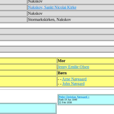
Nakskov
Nakskov, Sankt Nicolai Kirke
Nakskov
Stormarkskirken, Nakskov
Mor
Jenny Emilie Olsen
Børn
- -
Arne Nørgaard
- -
John Nørgard
Peder Christian Nørgaard ¤
Født:19 Jun 1849
22 Feb 1938