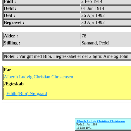
Født :
2 Feb 1914
Døbt :
01 Jun 1914
Død :
26 Apr 1992
Begravet :
30 Apr 1992
Alder :
78
Stilling :
Sømand, Pedel
Noter :
Var gift med Bibi. I ægteskabet er der 2 børn: Arne og John.
Far
Alberth Ludvig Christian Christensen
Ægteskab
-
Edith (Bibi) Nørgaard
Alberth Ludvig Christian Christensen
Født:21 Jan 1884
18 Mar 1971