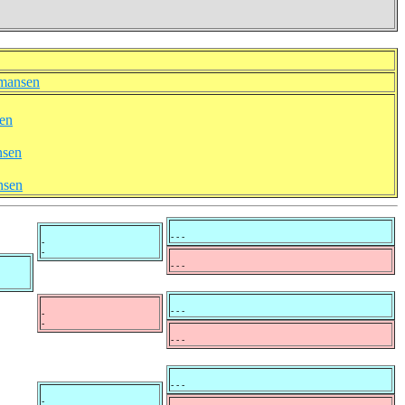
rmansen
sen
nsen
nsen
- - -
-
-
- - -
- - -
-
-
- - -
- - -
-