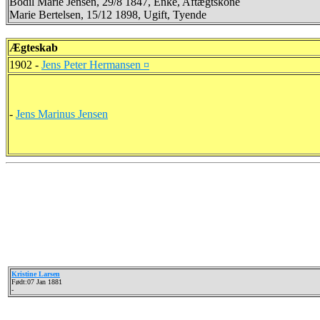
Bodil Marie Jensen, 29/8 1847, Enke, Aftægtskone
Marie Bertelsen, 15/12 1898, Ugift, Tyende
Ægteskab
1902 -
Jens Peter Hermansen ¤
-
Jens Marinus Jensen
Kristine Larsen
Født:07 Jan 1881
-