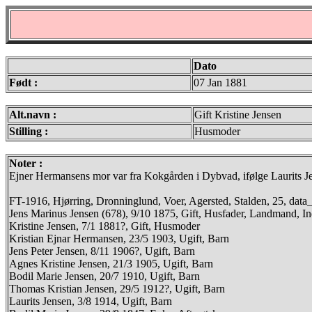
Dato
Født :
07 Jan 1881
Alt.navn :
Gift Kristine Jensen
Stilling :
Husmoder
Noter :
Ejner Hermansens mor var fra Kokgården i Dybvad, ifølge Laurits Je
FT-1916, Hjørring, Dronninglund, Voer, Agersted, Stalden, 25, da
Jens Marinus Jensen (678), 9/10 1875, Gift, Husfader, Landmand, 
Kristine Jensen, 7/1 1881?, Gift, Husmoder
Kristian Ejnar Hermansen, 23/5 1903, Ugift, Barn
Jens Peter Jensen, 8/11 1906?, Ugift, Barn
Agnes Kristine Jensen, 21/3 1905, Ugift, Barn
Bodil Marie Jensen, 20/7 1910, Ugift, Barn
Thomas Kristian Jensen, 29/5 1912?, Ugift, Barn
Laurits Jensen, 3/8 1914, Ugift, Barn