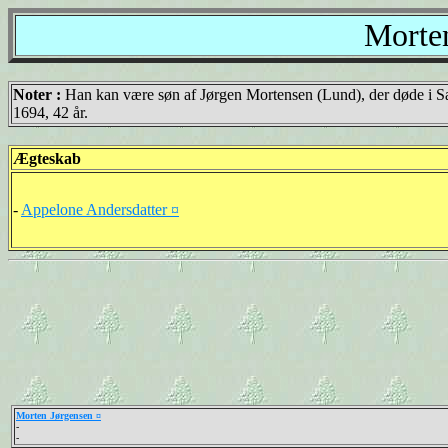
Morten
Noter :
Han kan være søn af Jørgen Mortensen (Lund), der døde i 
1694, 42 år.
Ægteskab
-
Appelone Andersdatter ¤
Morten Jørgensen ¤
-
-