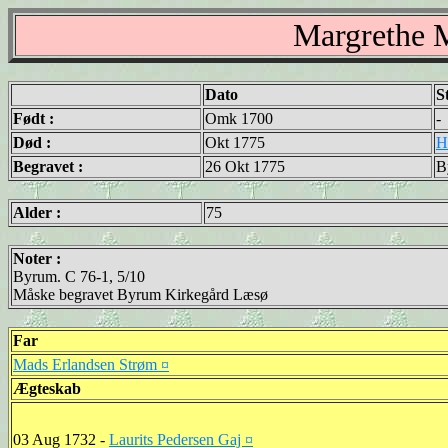
Margrethe M
Dato
S
Født :
Omk 1700
-
Død :
Okt 1775
H
Begravet :
26 Okt 1775
B
Alder :
75
Noter :
Byrum. C 76-1, 5/10
Måske begravet Byrum Kirkegård Læsø
Far
Mads Erlandsen Strøm ¤
Ægteskab
03 Aug 1732 -
Laurits Pedersen Gaj ¤