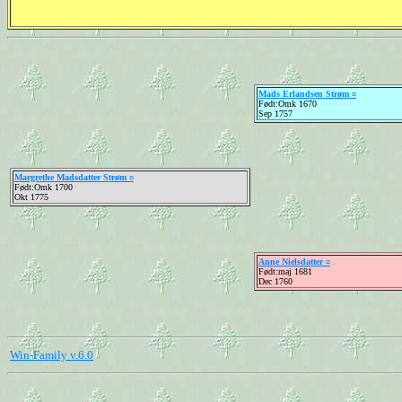
Mads Erlandsen Strøm ¤
Født:Omk 1670
Sep 1757
Margrethe Madsdatter Strøm ¤
Født:Omk 1700
Okt 1775
Anne Nielsdatter ¤
Født:maj 1681
Dec 1760
Win-Family v.6.0