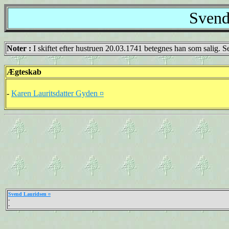
Svend
Noter :
I skiftet efter hustruen 20.03.1741 betegnes han som salig. 
Ægteskab
-
Karen Lauritsdatter Gyden ¤
Svend Lauridsen ¤
-
-