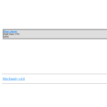
Hans Jensen
Født:Omk 1743
1816
Win-Family v.6.0