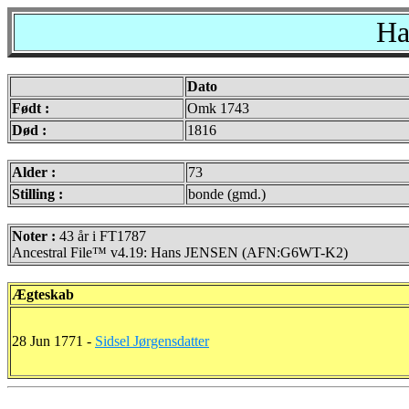
Ha
Dato
Født :
Omk 1743
Død :
1816
Alder :
73
Stilling :
bonde (gmd.)
Noter :
43 år i FT1787
Ancestral File™ v4.19: Hans JENSEN (AFN:G6WT-K2)
Ægteskab
28 Jun 1771 -
Sidsel Jørgensdatter