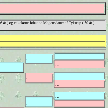
56 år ) og enkekone Johanne Mogensdatter af Tylstrup ( 50 år ).
- - -
-
-
- - -
- - -
-
-
- - -
- - -
-
-
- - -