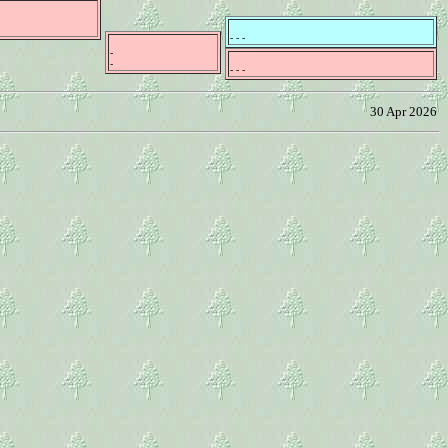
- - -
-
-
- - -
30 Apr 2026