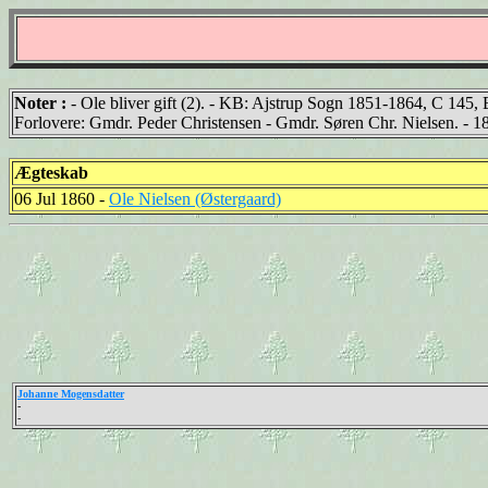
Noter :
- Ole bliver gift (2). - KB: Ajstrup Sogn 1851-1864, C 145, 
Forlovere: Gmdr. Peder Christensen - Gmdr. Søren Chr. Nielsen. - 18.
Ægteskab
06 Jul 1860 -
Ole Nielsen (Østergaard)
Johanne Mogensdatter
-
-