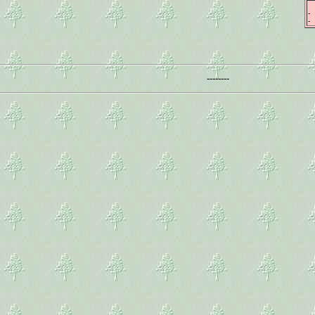
-
-
--------