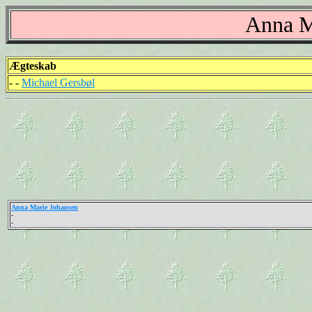
Anna M
Ægteskab
- -
Michael Gersbøl
Anna Marie Johansen
-
-