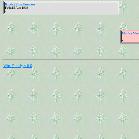
Krista Oline Knudsen
Født:15 Aug 1909
-
Martha Mari
-
-
Win-Family v.6.0