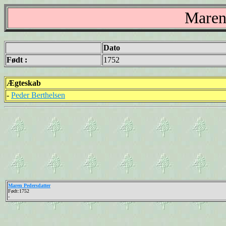
Maren
Dato
Født :
1752
Ægteskab
-
Peder Berthelsen
Maren Pedersdatter
Født:1752
-