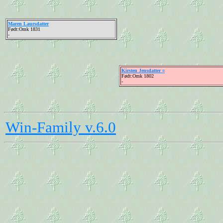
Maren Laursdatter
Født:Omk 1831
-
Kirsten Jensdatter ¤
Født:Omk 1802
-
Win-Family v.6.0