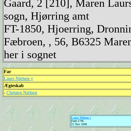
Gaard, 2 [210], Maren Laursd
sogn, Hjørring amt
FT-1850, Hjoerring, Dronni
Fæbroen, , 56, B6325 Maren
her i sognet
Far
Laurs Nielsen ¤
Ægteskab
-
Christen Nielsen
Laurs Nielsen ¤
Født:1796
11 Nov 1848