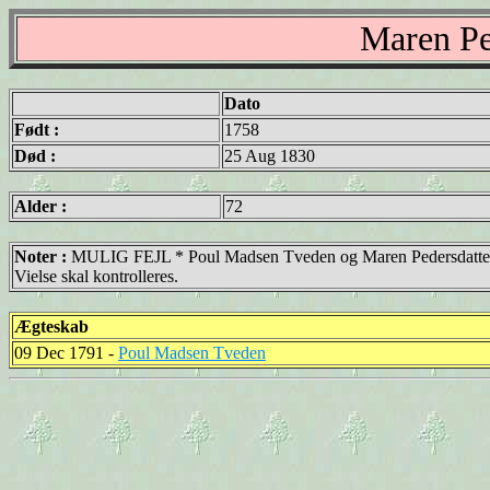
Maren Pe
Dato
Født :
1758
Død :
25 Aug 1830
Alder :
72
Noter :
MULIG FEJL * Poul Madsen Tveden og Maren Pedersdatter Sk
Vielse skal kontrolleres.
Ægteskab
09 Dec 1791 -
Poul Madsen Tveden