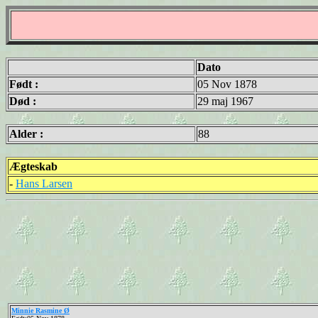
Dato
Født :
05 Nov 1878
Død :
29 maj 1967
Alder :
88
Ægteskab
-
Hans Larsen
Minnie Rasmine Ø