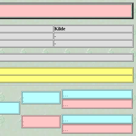
Kilde
-
-
- - -
-
-
- - -
- - -
-
-
- - -