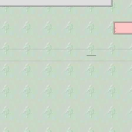
-
-
--------