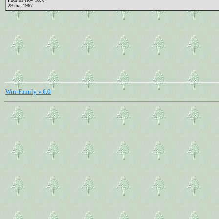
Født:05 Nov 1878
29 maj 1967
Win-Family v.6.0