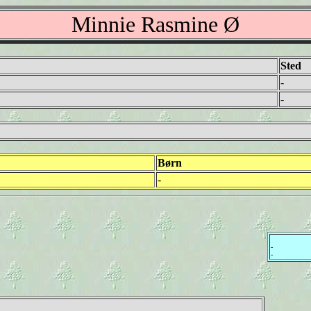
Minnie Rasmine Ø
Sted
-
-
Børn
-
-
-