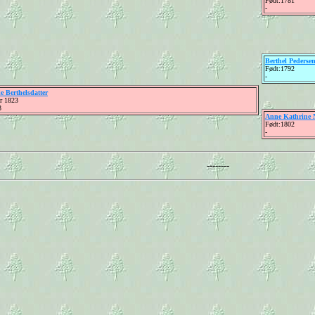
Født:1781
-
Berthel Pederse
Født:1792
-
e Berthelsdatter
r 1823
3
Anne Kathrine N
Født:1802
-
--------