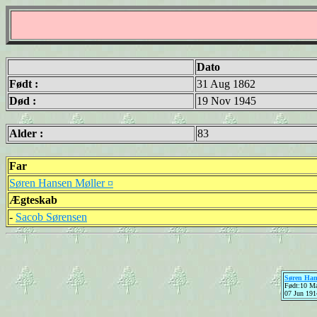
Dato
Født :
31 Aug 1862
Død :
19 Nov 1945
Alder :
83
Far
Søren Hansen Møller ¤
Ægteskab
-
Sacob Sørensen
Søren Han
Født:10 M
07 Jun 191