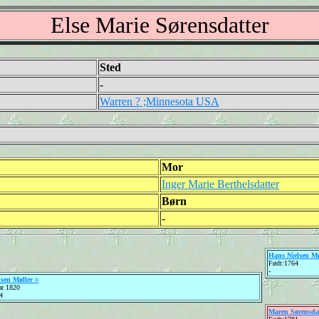
Else Marie Sørensdatter
Sted
-
Warren ? ;Minnesota USA
Mor
Inger Marie Berthelsdatter
Børn
-
Hans Nielsen Mø
Født:1764
-
sen Møller ¤
ar 1820
4
Maren Sørensdat