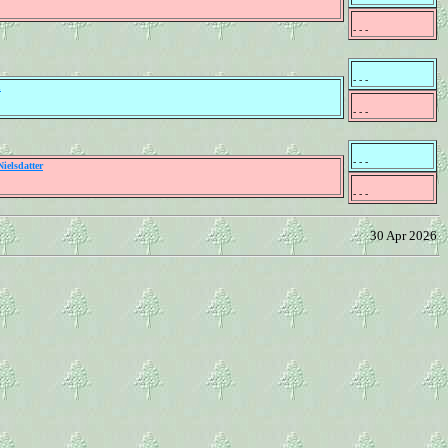
- - -
- - -
n
- - -
- - -
ielsdatter
- - -
30 Apr 2026