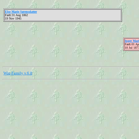
Else Marie Sørensdatter
Født:31 Aug 1862
19 Nov 1945
Inger Mari
Født:01 Ap
10 Jul 187
Win-Family v.6.0