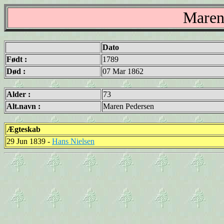
Maren
Dato
Født :
1789
Død :
07 Mar 1862
Alder :
73
Alt.navn :
Maren Pedersen
Ægteskab
29 Jun 1839 -
Hans Nielsen