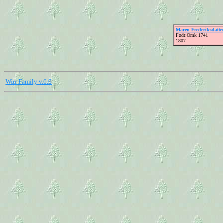
Maren Frederiksdatte
Født:Omk 1741
1807
Win-Family v.6.0