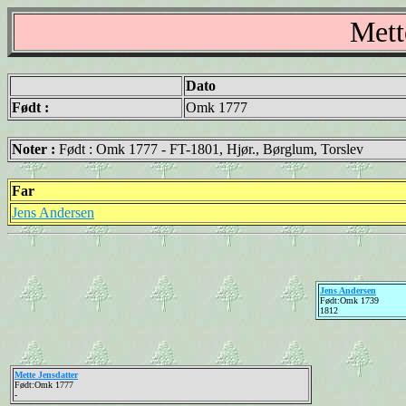
Mett
Dato
Født :
Omk 1777
Noter :
Født : Omk 1777 - FT-1801, Hjør., Børglum, Torslev
Far
Jens Andersen
Jens Andersen
Født:Omk 1739
1812
Mette Jensdatter
Født:Omk 1777
-