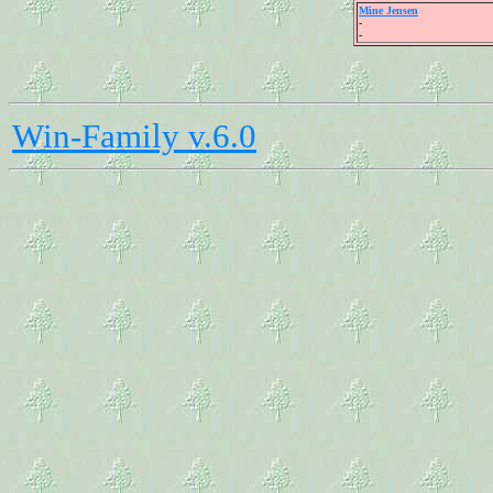
Mine Jensen
-
-
Win-Family v.6.0