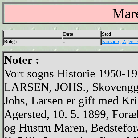
Mare
Dato
Sted
Bolig :
-
Korsborg, Agerste
Noter :
Vort sogns Historie 1950-1
LARSEN, JOHS., Skovengga
Johs, Larsen er gift med Kri
Agersted, 10. 5. 1899, Foræ
og Hustru Maren, Bedstefor