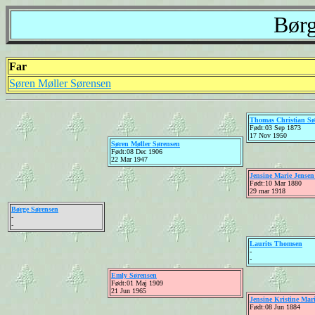
Børg
Far
Søren Møller Sørensen
Thomas Christian Sø
Født:03 Sep 1873
17 Nov 1950
Søren Møller Sørensen
Født:08 Dec 1906
22 Mar 1947
Jensine Marie Jensen
Født:10 Mar 1880
29 mar 1918
Børge Sørensen
-
-
Laurits Thomsen
-
-
Emly Sørensen
Født:01 Maj 1909
21 Jun 1965
Jensine Kristine Mar
Født:08 Jun 1884
-