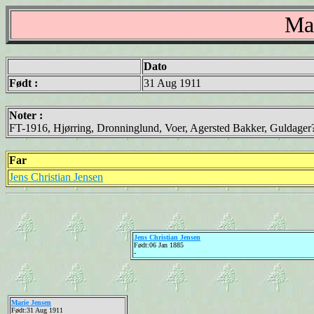
Mar
Dato
Født :
31 Aug 1911
Noter :
FT-1916, Hjørring, Dronninglund, Voer, Agersted Bakker, Guldager
Far
Jens Christian Jensen
Jens Christian Jensen
Født:06 Jan 1885
-
Marie Jensen
Født:31 Aug 1911