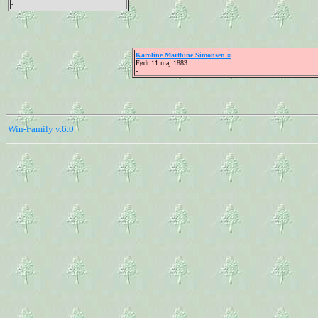
-
Karoline Marthine Simonsen ¤
Født:11 maj 1883
-
Win-Family v.6.0