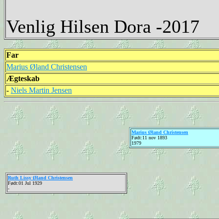
Venlig Hilsen Dora -2017
Far
Marius Øland Christensen
Ægteskab
-
Niels Martin Jensen
Marius Øland Christensen
Født:11 nov 1893
1979
Ruth Lissy Øland Christensen
Født:01 Jul 1929
-