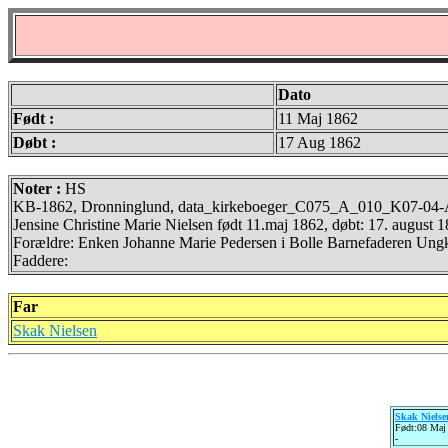
Dato
Født :
11 Maj 1862
Døbt :
17 Aug 1862
Noter :
HS
KB-1862, Dronninglund, data_kirkeboeger_C075_A_010_K07-04-A
Jensine Christine Marie Nielsen født 11.maj 1862, døbt: 17. august 
Forældre: Enken Johanne Marie Pedersen i Bolle Barnefaderen Ungk.
Faddere:
Far
Skak Nielsen
Skak Nielse
Født:08 Maj
-