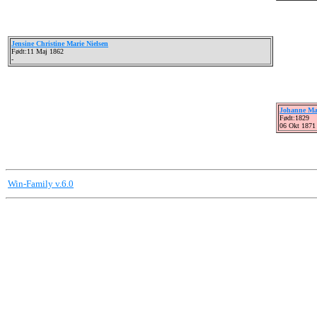
Jensine Christine Marie Nielsen
Født:11 Maj 1862
-
Johanne Mar
Født:1829
06 Okt 1871
Win-Family v.6.0