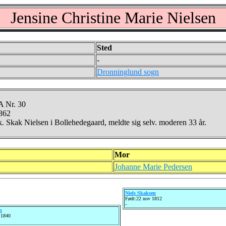
Jensine Christine Marie Nielsen
Sted
-
Dronninglund sogn
 Nr. 30
1862
 Skak Nielsen i Bollehedegaard, meldte sig selv. moderen 33 år.
Mor
Johanne Marie Pedersen
Niels Skaksen
Født:22 nov 1812
-
n
 1840