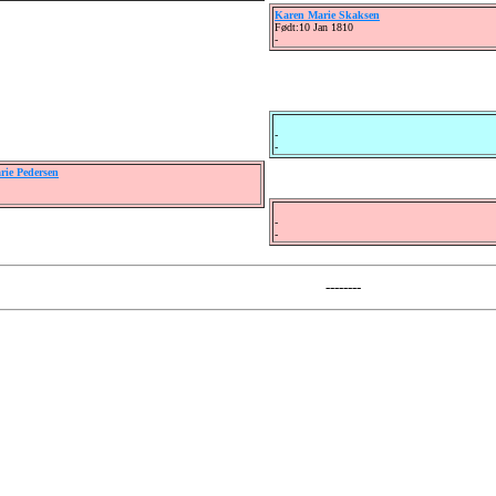
Karen Marie Skaksen
Født:10 Jan 1810
-
-
-
ie Pedersen
-
-
--------