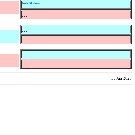
Niels Skaksen
- - -
- - -
- - -
- - -
- - -
- - -
30 Apr 2026