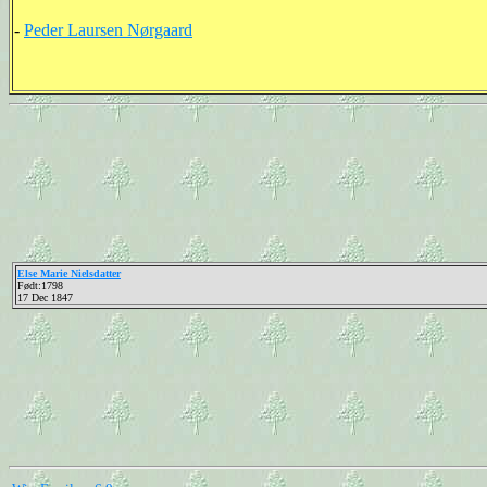
-
Peder Laursen Nørgaard
Else Marie Nielsdatter
Født:1798
17 Dec 1847