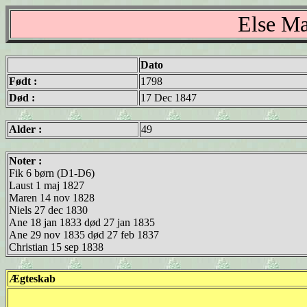
Else Ma
Dato
Født :
1798
Død :
17 Dec 1847
Alder :
49
Noter :
Fik 6 børn (D1-D6)
Laust 1 maj 1827
Maren 14 nov 1828
Niels 27 dec 1830
Ane 18 jan 1833 død 27 jan 1835
Ane 29 nov 1835 død 27 feb 1837
Christian 15 sep 1838
Ægteskab