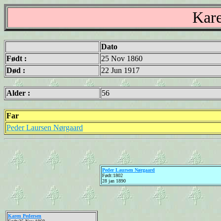
Kare
Dato
Født :
25 Nov 1860
Død :
22 Jun 1917
Alder :
56
Far
Peder Laursen Nørgaard
Peder Laursen Nørgaard
Født:1802
28 jan 1890
Karen Pedersen