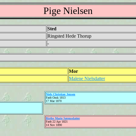
Pige Nielsen
Sted
Ringsted Hede Thorup
-
Mor
Malene Nielsdatter
Niels Christian Jensen
Født:Omk 1813
17 Mar 1870
Birthe Marie Sørensdatter
Født:22 Apr 1821
14 Nov 1890