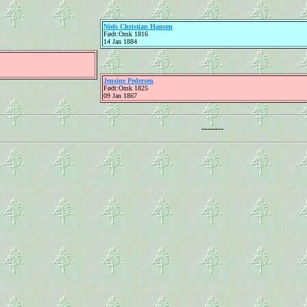
Niels Christian Hansen
Født:Omk 1816
14 Jan 1884
Jensine Pedersen
Født:Omk 1825
09 Jan 1867
--------