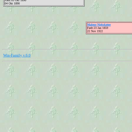
Født:03 Okt 1890
04 Okt 1890
Malene Nielsdatter
Født:23 Jan 1859
22 Nov 1922
Win-Family v.6.0