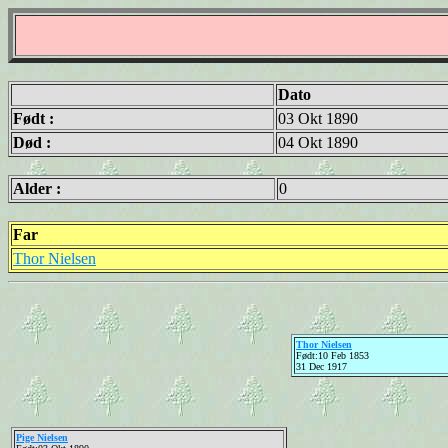
Dato
Født :
03 Okt 1890
Død :
04 Okt 1890
Alder :
0
Far
Thor Nielsen
Thor Nielsen
Født:10 Feb 1853
31 Dec 1917
Pige Nielsen