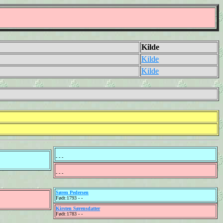
Kilde
Kilde
Kilde
- - -
- - -
Søren Pedersen
Født:1793 - -
Kirsten Sørensdatter
Født:1783 - -