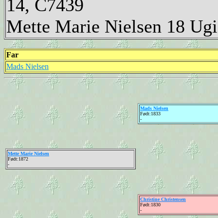
14, C7439
Mette Marie Nielsen 18 Ugi
Far
Mads Nielsen
Mads Nielsen
Født:1833
-
Mette Marie Nielsen
Født:1872
-
Christine Christensen
Født:1830
-