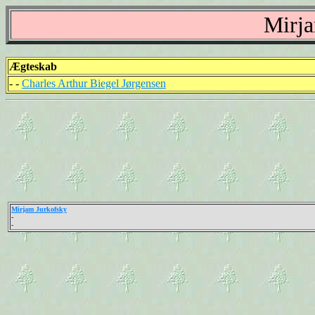
Mirja
Ægteskab
- -
Charles Arthur Biegel Jørgensen
Mirjam Jurkofsky
-
-