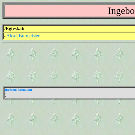
Ingebo
Ægteskab
-
Aksel Burmeister
Ingeborg Rasmussen
-
-