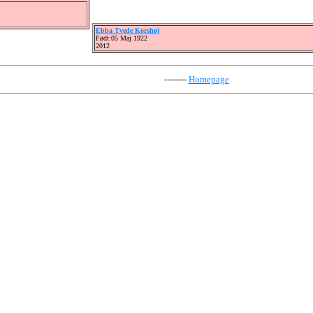
Ebba Tvede Korshøj
Født:05 Maj 1922
2012
--------
Homepage