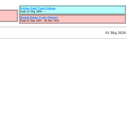
Sylvius Emil Tvede Eriksen
Født:25 Maj 1890 - -
Rachel Helene Tvede (Nielsen)
Født:01 Mar 1901 - 06 Dec 1924
01 Maj 2026