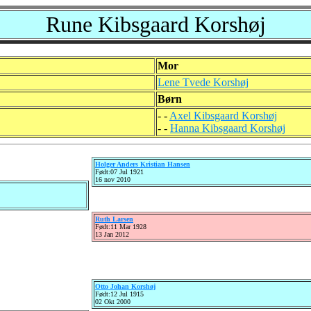
Rune Kibsgaard Korshøj
Mor
Lene Tvede Korshøj
Børn
- -
Axel Kibsgaard Korshøj
- -
Hanna Kibsgaard Korshøj
Holger Anders Kristian Hansen
Født:07 Jul 1921
16 nov 2010
Ruth Larsen
Født:11 Mar 1928
13 Jan 2012
Otto Johan Korshøj
Født:12 Jul 1915
02 Okt 2000