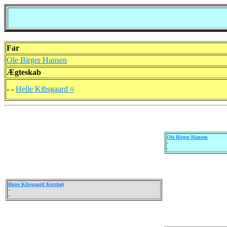
Far
Ole Birger Hansen
Ægteskab
- -
Helle Kibsgaard ¤
Ole Birger Hansen
-
-
Rune Kibsgaard Korshøj
-
-