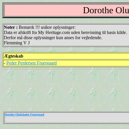
Dorothe Olu
Noter :
Bemærk !!! usikre oplysninger:
Data er afskrift fra My Heritage.com uden henvisning til basis kilde.
Derfor må disse oplysninger kun anses for vejledende.
Flemming V J
Ægteskab
-
Peder Perdersen Fruergaard
Dorothe Olufsdatter Fruergaard
-
-