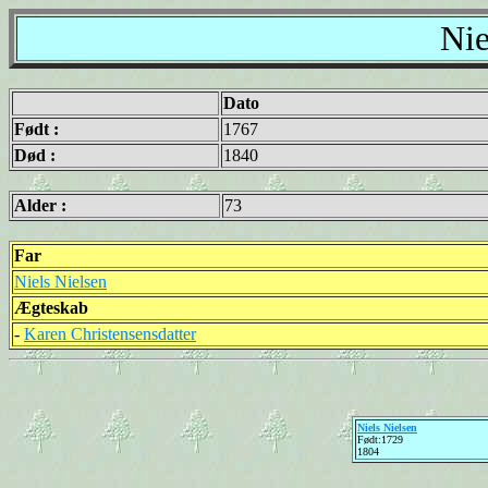
Nie
Dato
Født :
1767
Død :
1840
Alder :
73
Far
Niels Nielsen
Ægteskab
-
Karen Christensensdatter
Niels Nielsen
Født:1729
1804