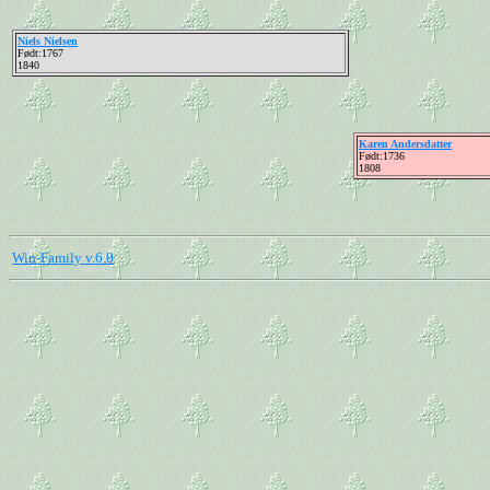
Niels Nielsen
Født:1767
1840
Karen Andersdatter
Født:1736
1808
Win-Family v.6.0